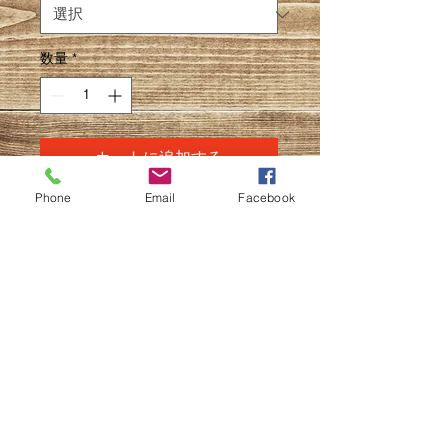
数量
*
カートに追加する
Phone
Email
Facebook
二十世紀梨 ２４個程度
（120サイズ）
５㎏の箱を２箱梱包してお届け
します。
配送料
配送料は地域により異なりますので、
表をご確認くださいませ。
© 2023 by GOOD TO EAT.
Wix.com
で作成