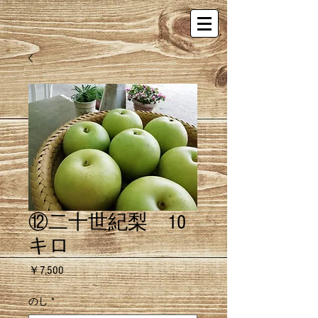
⑫二十世紀梨 10
キロ
価
￥7,500
格
のし
*